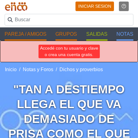
INICIAR SESION
PAREJA / AMIGOS
GRUPOS
SALIDAS
NOTAS
Accedé con tu usuario y clave
o crea una cuenta gratis.
Inicio
Notas y Foros
Dichos y proverbios
"TAN A DESTIEMPO
LLEGA EL QUE VA
DEMASIADO DE
PRISA COMO EL QUE