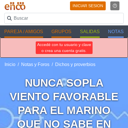
INICIAR SESION
PAREJA / AMIGOS
GRUPOS
SALIDAS
NOTAS
Accedé con tu usuario y clave
o crea una cuenta gratis.
Inicio
Notas y Foros
Dichos y proverbios
NUNCA SOPLA
VIENTO FAVORABLE
PARA EL MARINO
QUE NO SABE EN