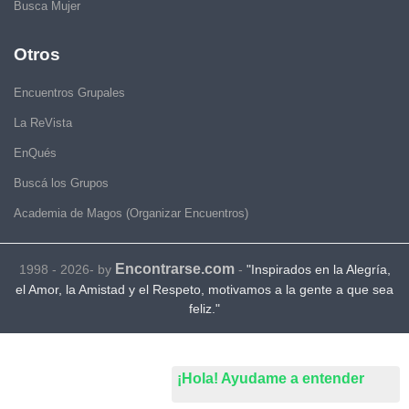
Busca Mujer
Otros
Encuentros Grupales
La ReVista
EnQués
Buscá los Grupos
Academia de Magos (Organizar Encuentros)
Encontrarse.com
1998 - 2026- by
-
"Inspirados en la Alegría,
el Amor, la Amistad y el Respeto, motivamos a la gente a que sea
feliz."
¡Hola! Ayudame a entender