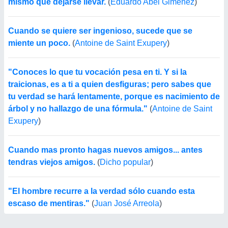
mismo que dejarse llevar.
(
Eduardo Abel Giménez
)
Cuando se quiere ser ingenioso, sucede que se
miente un poco.
(
Antoine de Saint Exupery
)
"Conoces lo que tu vocación pesa en ti. Y si la
traicionas, es a ti a quien desfiguras; pero sabes que
tu verdad se hará lentamente, porque es nacimiento de
árbol y no hallazgo de una fórmula."
(
Antoine de Saint
Exupery
)
Cuando mas pronto hagas nuevos amigos... antes
tendras viejos amigos.
(
Dicho popular
)
"El hombre recurre a la verdad sólo cuando esta
escaso de mentiras."
(
Juan José Arreola
)