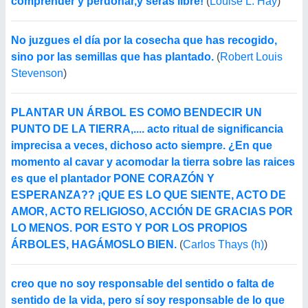
comprender y perdonar,y seras libre!
(
Louise L. Hay
)
No juzgues el día por la cosecha que has recogido,
sino por las semillas que has plantado.
(
Robert Louis
Stevenson
)
PLANTAR UN ÁRBOL ES COMO BENDECIR UN
PUNTO DE LA TIERRA,.... acto ritual de significancia
imprecisa a veces, dichoso acto siempre. ¿En que
momento al cavar y acomodar la tierra sobre las raices
es que el plantador PONE CORAZÓN Y
ESPERANZA?? ¡QUE ES LO QUE SIENTE, ACTO DE
AMOR, ACTO RELIGIOSO, ACCIÓN DE GRACIAS POR
LO MENOS. POR ESTO Y POR LOS PROPIOS
ÁRBOLES, HAGÁMOSLO BIEN.
(
Carlos Thays (h)
)
creo que no soy responsable del sentido o falta de
sentido de la vida, pero sí soy responsable de lo que