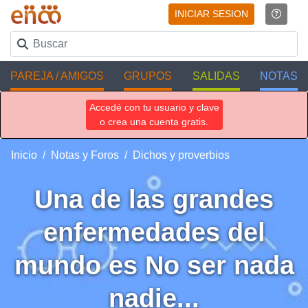
INICIAR SESION
PAREJA / AMIGOS
GRUPOS
SALIDAS
NOTAS
Accedé con tu usuario y clave
o crea una cuenta gratis.
Inicio
Notas y Foros
Dichos y proverbios
Una de las grandes
enfermedades del
mundo es No ser nada
nadie...