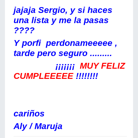
jajaja Sergio, y si haces
una lista y me la pasas
????
Y porfi perdonameeeee ,
tarde pero seguro .........
¡¡¡¡¡¡¡
MUY FELIZ
CUMPLEEEEE
!!!!!!!!
cariños
Aly / Maruja