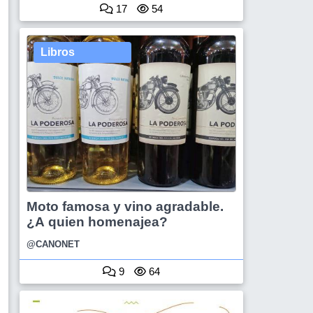
17
54
Libros
Moto famosa y vino agradable.
¿A quien homenajea?
@CANONET
9
64