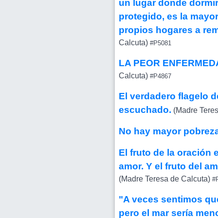
un lugar donde dormir
protegido, es la may
propios hogares a rem
Calcuta)
#P5081
LA PEOR ENFERMEDA
Calcuta)
#P4867
El verdadero flagelo d
escuchado.
(Madre Teres
No hay mayor pobreza
El fruto de la oración e
amor. Y el fruto del am
(Madre Teresa de Calcuta)
#P
"A veces sentimos que
pero el mar sería menos