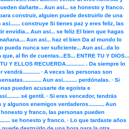
ueden dañarte... Aun así... se honesto y franco.
ara construir, alguien puede destruirlo de una
 así....... construye Si tienes paz y eres feliz, las
 envidia... Aun así... se feliz El bien que hagas
añana.... Aun así... haz el bien Da al mundo lo
o pueda nunca ser suficiente... Aun así...da lo
 que, al fin de cuentas...ES... ENTRE TU Y DIOS...
 Y ELLOS RECUERDA............. . Da siempre lo
ejor vendrá............ · A veces las personas son
nsatas............. Aun así.......... perdónalas. · Si
onas pueden acusarte de egoísta e
 así......... sé gentil. · Si eres vencedor, tendrás
y algunos enemigos verdaderos........... Aun
res honesto y franco, las personas pueden
sí........ se honesto y franco. · Lo que tardaste años
 puede destruirlo de una hora para la otra.........