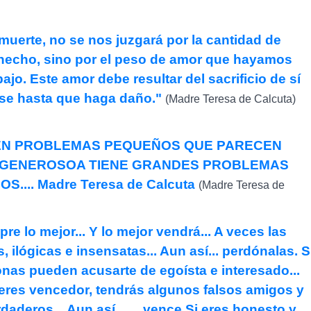
muerte, no se nos juzgará por la cantidad de
hecho, sino por el peso de amor que hayamos
ajo. Este amor debe resultar del sacrificio de sí
rse hasta que haga daño."
(Madre Teresa de Calcuta)
NEN PROBLEMAS PEQUEÑOS QUE PARECEN
E GENEROSOA TIENE GRANDES PROBLEMAS
.... Madre Teresa de Calcuta
(Madre Teresa de
 lo mejor... Y lo mejor vendrá... A veces las
 ilógicas e insensatas... Aun así... perdónalas. S
onas pueden acusarte de egoísta e interesado...
Si eres vencedor, tendrás algunos falsos amigos y
deros... Aun así....... vence Si eres honesto y