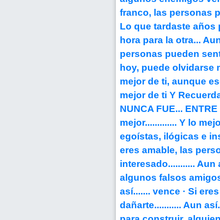
franco, las personas p
Lo que tardaste años p
hora para la otra... Aun
personas pueden sentir
hoy, puede olvidarse m
mejor de ti, aunque es
mejor de ti Y Recuerda
NUNCA FUE... ENTRE TU
mejor............. Y lo m
egoístas, ilógicas e inse
eres amable, las pers
interesado........... Aun
algunos falsos amigos 
así....... vence · Si e
dañarte........... Aun a
para construir, alguien