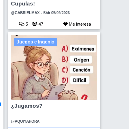
Cupulas!
@GABRIELMAX
- Sáb 05/09/2026
5
47
Me interesa
Juegos e Ingenio
i
¿Jugamos?
@AQUIYAHORA