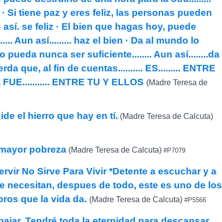
e · Si tiene paz y eres feliz, las personas pueden
un así. se feliz · El bien que hagas hoy, puede
.... Aun así......... haz el bien · Da al mundo lo
 pueda nunca ser suficiente........ Aun así........da
rda que, al fin de cuentas.......... ES......... ENTRE
 FUE........... ENTRE TU Y ELLOS
(Madre Teresa de
de el hierro que hay en tí.
(Madre Teresa de Calcuta)
a mayor pobreza
(Madre Teresa de Calcuta)
#P7079
rvir No Sirve Para Vivir *Detente a escuchar y a
te necesitan, despues de todo, este es uno de los
oros que la vida da.
(Madre Teresa de Calcuta)
#P5566
bajar. Tendré toda la eternidad para descansar