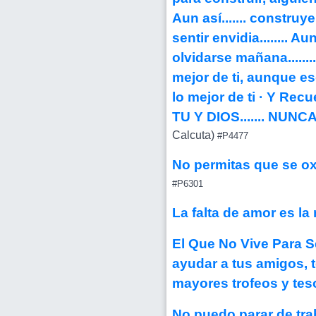
Aun así....... construy
sentir envidia........ A
olvidarse mañana.........
mejor de ti, aunque eso
lo mejor de ti · Y Recue
TU Y DIOS....... NUNCA
Calcuta)
#P4477
No permitas que se oxi
#P6301
La falta de amor es l
El Que No Vive Para Se
ayudar a tus amigos, 
mayores trofeos y tes
No puedo parar de tra