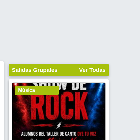
Salidas Grupales
Ver Todas
Música
o