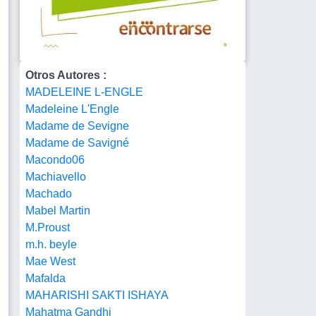
Otros Autores :
MADELEINE L-ENGLE
Madeleine L'Engle
Madame de Sevigne
Madame de Savigné
Macondo06
Machiavello
Machado
Mabel Martin
M.Proust
m.h. beyle
Mae West
Mafalda
MAHARISHI SAKTI ISHAYA
Mahatma Gandhi