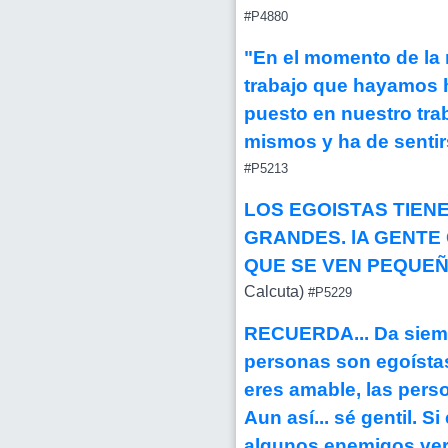
#P4880
"En el momento de la 
trabajo que hayamos 
puesto en nuestro trab
mismos y ha de senti
#P5213
LOS EGOISTAS TIE
GRANDES. lA GENT
QUE SE VEN PEQUEÑOS
Calcuta)
#P5229
RECUERDA... Da siempre
personas son egoístas,
eres amable, las pers
Aun así... sé gentil. 
algunos enemigos verda