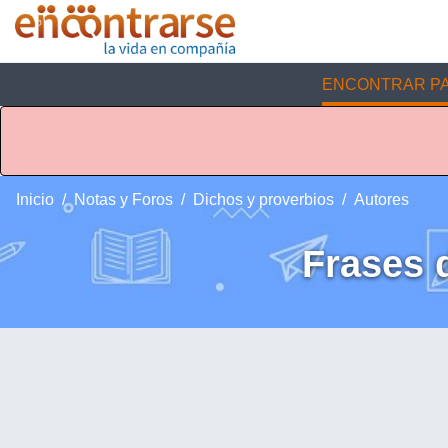
ENCONTRAR PA
Inicio
Notas y Foros
Dichos y proverbios
Autores
Frases