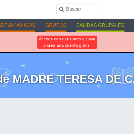
REJA / AMIGOS
GRUPOS
SALIDAS GRUPALES
Accedé con tu usuario y clave
o crea una cuenta gratis.
 de MADRE TERESA DE 