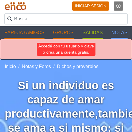
INICIAR SESION
PAREJA / AMIGOS
GRUPOS
SALIDAS
NOTAS
Accedé con tu usuario y clave
o crea una cuenta gratis.
Inicio
Notas y Foros
Dichos y proverbios
Si un individuo es
capaz de amar
productivamente,tambi
se ama a si mismo; si