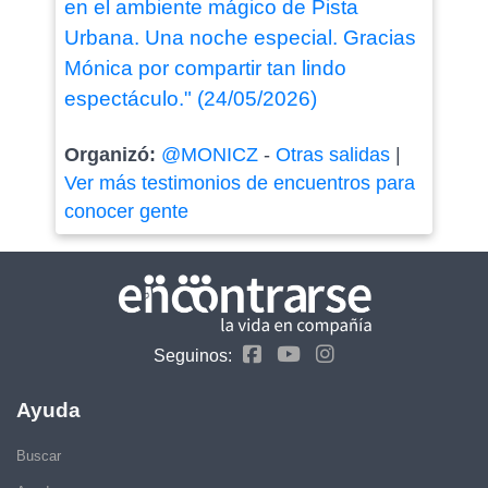
en el ambiente mágico de Pista
Urbana. Una noche especial. Gracias
Mónica por compartir tan lindo
espectáculo." (24/05/2026)
Organizó:
@MONICZ
-
Otras salidas
|
Ver más testimonios de encuentros para
conocer gente
Seguinos:
Ayuda
Buscar