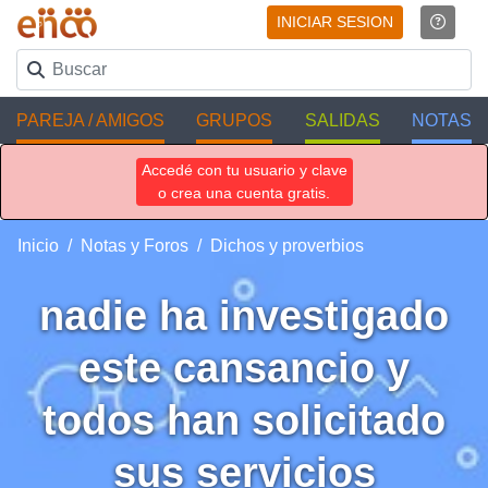
INICIAR SESION
PAREJA / AMIGOS
GRUPOS
SALIDAS
NOTAS
Accedé con tu usuario y clave
o crea una cuenta gratis.
Inicio
Notas y Foros
Dichos y proverbios
nadie ha investigado
este cansancio y
todos han solicitado
sus servicios