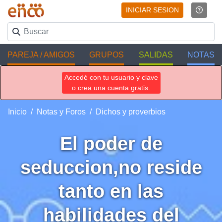
INICIAR SESION
PAREJA / AMIGOS
GRUPOS
SALIDAS
NOTAS
Accedé con tu usuario y clave
o crea una cuenta gratis.
Inicio
Notas y Foros
Dichos y proverbios
El poder de
seduccion,no reside
tanto en las
habilidades del