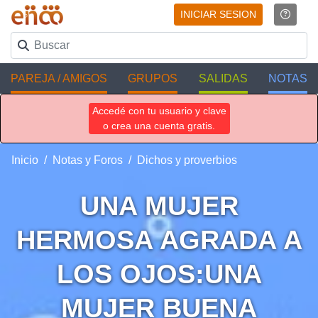
INICIAR SESION
PAREJA / AMIGOS
GRUPOS
SALIDAS
NOTAS
Accedé con tu usuario y clave
o crea una cuenta gratis.
Inicio
Notas y Foros
Dichos y proverbios
UNA MUJER
HERMOSA AGRADA A
LOS OJOS:UNA
MUJER BUENA