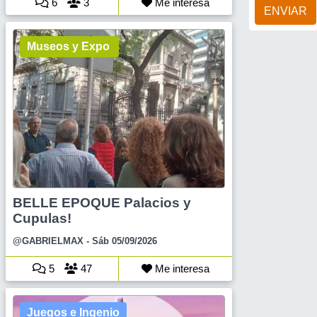
6
3
Me interesa
ENVIAR
Museos y Expo
BELLE EPOQUE Palacios y
Cupulas!
@GABRIELMAX
- Sáb 05/09/2026
5
47
Me interesa
Juegos e Ingenio