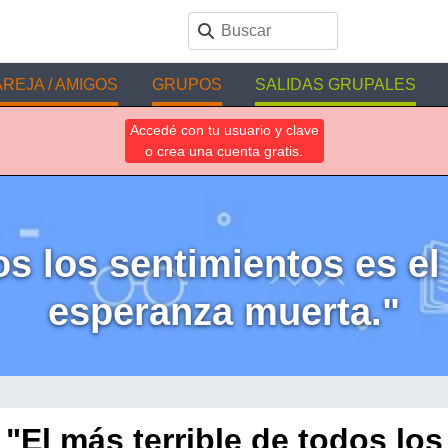
REJA / AMIGOS
GRUPOS
SALIDAS GRUPALES
Accedé con tu usuario y clave
o crea una cuenta gratis.
os los sentimientos es el
esperanza muerta."
"El más terrible de todos los