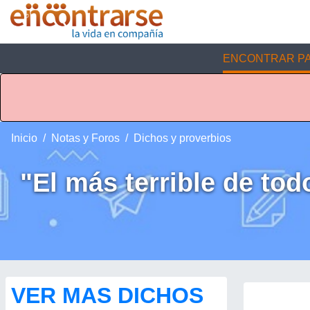
ENCONTRAR PA
Inicio
Notas y Foros
Dichos y proverbios
"El más terrible de tod
VER MAS DICHOS