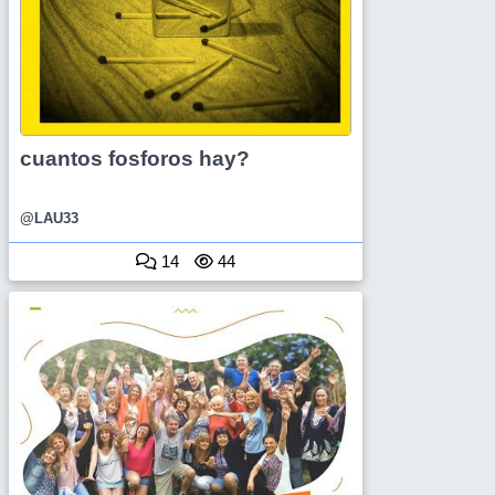
cuantos fosforos hay?
@LAU33
14
44