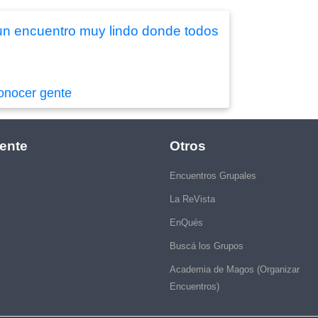
e un encuentro muy lindo donde todos
onocer gente
ente
Otros
Encuentros Grupales
La ReVista
EnQués
Buscá los Grupos
Academia de Magos (Organizar
Encuentros)