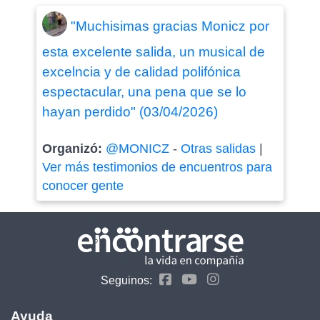
"Muchisimas gracias Monicz por
esta excelente salida, un musical de
excelncia y de calidad polifónica
espectacular, una pena que se lo
hayan perdido" (03/04/2026)
Organizó:
@MONICZ
-
Otras salidas
|
Ver más testimonios de encuentros para
conocer gente
Seguinos:
Ayuda