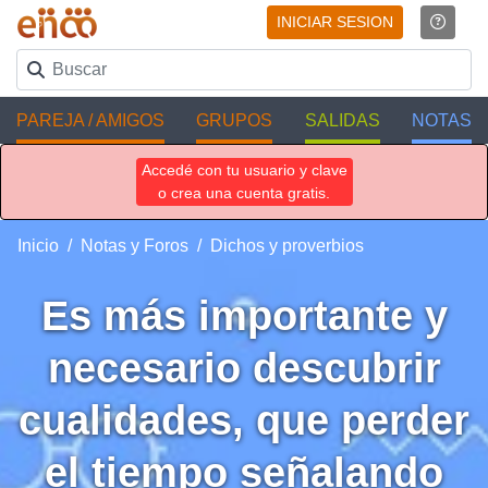
INICIAR SESION
PAREJA / AMIGOS
GRUPOS
SALIDAS
NOTAS
Accedé con tu usuario y clave
o crea una cuenta gratis.
Inicio
Notas y Foros
Dichos y proverbios
Es más importante y
necesario descubrir
cualidades, que perder
el tiempo señalando