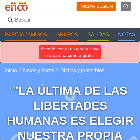
INICIAR SESION
PAREJA / AMIGOS
GRUPOS
SALIDAS
NOTAS
Accedé con tu usuario y clave
o crea una cuenta gratis.
Inicio
Notas y Foros
Dichos y proverbios
"LA ÚLTIMA DE LAS
LIBERTADES
HUMANAS ES ELEGIR
NUESTRA PROPIA