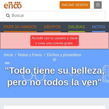
INICIAR SESION
PAREJA / AMIGOS
GRUPOS
SALIDAS
NOTAS
Accedé con tu usuario y clave
o crea una cuenta gratis.
Inicio
Notas y Foros
Dichos y proverbios
"Todo tiene su belleza,
pero no todos la ven"