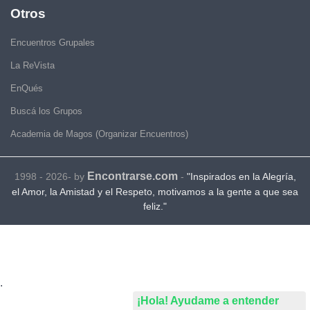
Otros
Encuentros Grupales
La ReVista
EnQués
Buscá los Grupos
Academia de Magos (Organizar Encuentros)
Encontrarse.com
1998 - 2026- by
-
"Inspirados en la Alegría,
el Amor, la Amistad y el Respeto, motivamos a la gente a que sea
feliz."
.
¡Hola! Ayudame a entender