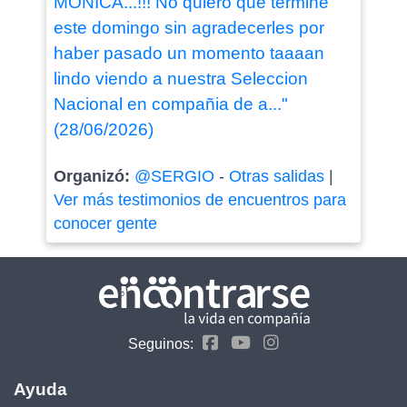
MONICA...!!! No quiero que termine
este domingo sin agradecerles por
haber pasado un momento taaaan
lindo viendo a nuestra Seleccion
Nacional en compañia de a..."
(28/06/2026)
Organizó:
@SERGIO
-
Otras salidas
|
Ver más testimonios de encuentros para
conocer gente
Seguinos:
Ayuda