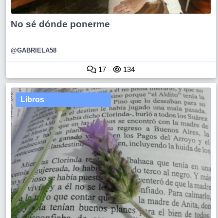
No sé dónde ponerme
@GABRIELA58
17
134
Libros