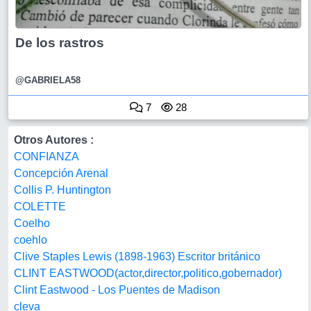
De los rastros
@GABRIELA58
7
28
Otros Autores :
CONFIANZA
Concepción Arenal
Collis P. Huntington
COLETTE
Coelho
coehlo
Clive Staples Lewis (1898-1963) Escritor británico
CLINT EASTWOOD(actor,director,politico,gobernador)
Clint Eastwood - Los Puentes de Madison
cleva