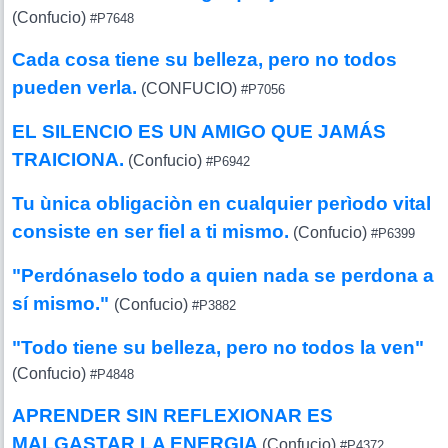
(Confucio)
#P7648
Cada cosa tiene su belleza, pero no todos
pueden verla.
(CONFUCIO)
#P7056
EL SILENCIO ES UN AMIGO QUE JAMÁS
TRAICIONA.
(Confucio)
#P6942
Tu ùnica obligaciòn en cualquier perìodo vital
consiste en ser fiel a ti mismo.
(Confucio)
#P6399
"Perdónaselo todo a quien nada se perdona a
sí mismo."
(Confucio)
#P3882
"Todo tiene su belleza, pero no todos la ven"
(Confucio)
#P4848
APRENDER SIN REFLEXIONAR ES
MALGASTAR LA ENERGIA
(Confucio)
#P4372