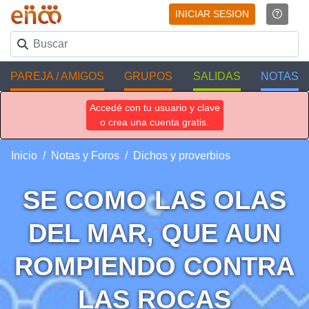
INICIAR SESION
PAREJA / AMIGOS
GRUPOS
SALIDAS
NOTAS
Accedé con tu usuario y clave
o crea una cuenta gratis.
Inicio
Notas y Foros
Dichos y proverbios
SE COMO LAS OLAS
DEL MAR, QUE AUN
ROMPIENDO CONTRA
LAS ROCAS