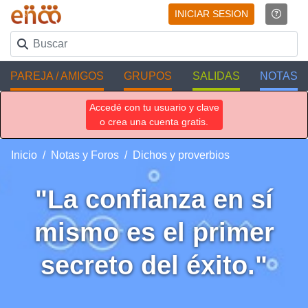
INICIAR SESION
PAREJA / AMIGOS
GRUPOS
SALIDAS
NOTAS
Accedé con tu usuario y clave
o crea una cuenta gratis.
Inicio
Notas y Foros
Dichos y proverbios
"La confianza en sí
mismo es el primer
secreto del éxito."