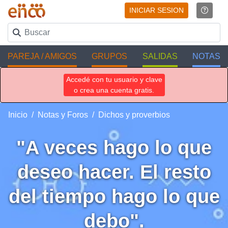
INICIAR SESION
PAREJA / AMIGOS
GRUPOS
SALIDAS
NOTAS
Accedé con tu usuario y clave
o crea una cuenta gratis.
Inicio
Notas y Foros
Dichos y proverbios
"A veces hago lo que
deseo hacer. El resto
del tiempo hago lo que
debo".