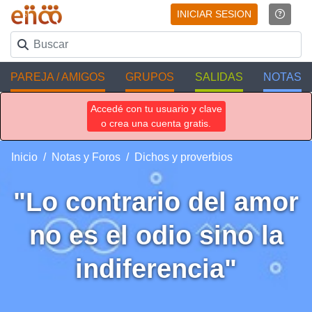
INICIAR SESION
PAREJA / AMIGOS
GRUPOS
SALIDAS
NOTAS
Accedé con tu usuario y clave
o crea una cuenta gratis.
Inicio
Notas y Foros
Dichos y proverbios
"Lo contrario del amor
no es el odio sino la
indiferencia"