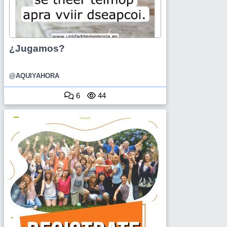
¿Jugamos?
@AQUIYAHORA
6
44