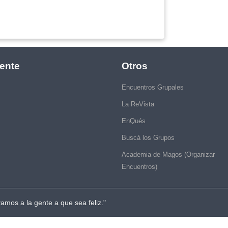
ente
Otros
Encuentros Grupales
La ReVista
EnQués
Buscá los Grupos
Academia de Magos (Organizar
Encuentros)
vamos a la gente a que sea feliz."