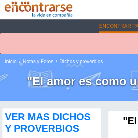
ENCONTRAR PA
Inicio
Notas y Foros
Dichos y proverbios
"El amor es como un
VER MAS DICHOS
"El
Y PROVERBIOS