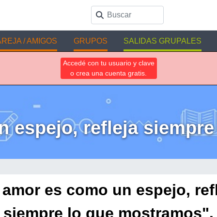
REJA / AMIGOS
GRUPOS
SALIDAS GRUPALES
Accedé con tu usuario y clave
o crea una cuenta gratis.
 espejo, refleja siempr
 amor es como un espejo, ref
siempre lo que mostramos".