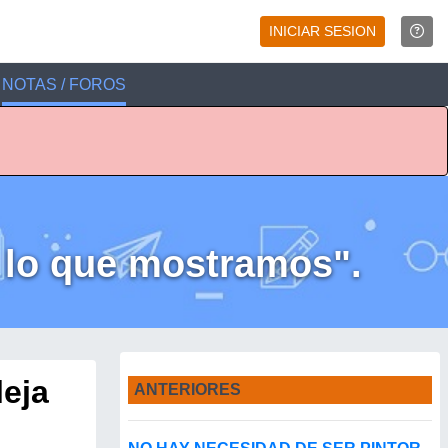
INICIAR SESION
NOTAS / FOROS
e lo que mostramos".
leja
ANTERIORES