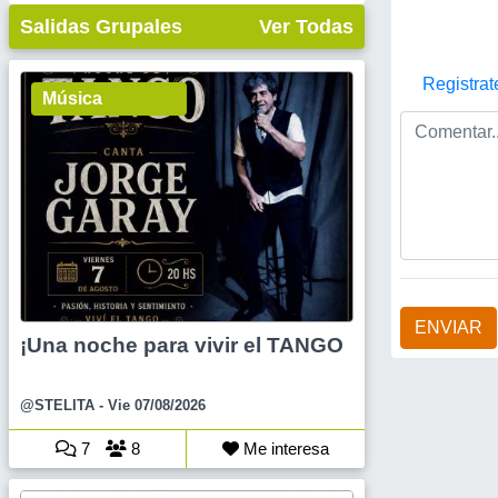
Salidas Grupales
Ver Todas
Registrat
Música
ENVIAR
¡Una noche para vivir el TANGO
@STELITA
- Vie 07/08/2026
7
8
Me interesa