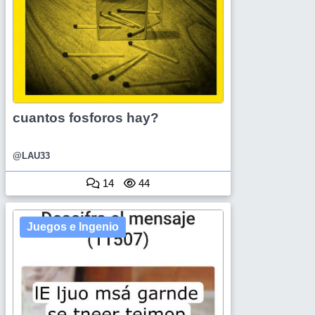
cuantos fosforos hay?
@LAU33
14
44
Juegos e Ingenio