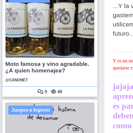
...Y la
gastem
utilice
futuro..
Be
Y es asi no
Moto famosa y vino agradable.
quedarse e
¿A quien homenajea?
@CANONET
jajaj
9
48
apren
es pa
Juegos e Ingenio
debem
como 