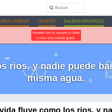
REJA / AMIGOS
GRUPOS
SALIDAS GRUPALES
Accedé con tu usuario y clave
o crea una cuenta gratis.
os rios, y nadie puede ba
misma agua.
vida fluye como los rios, y n