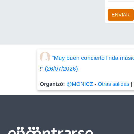
ENVIAR
"Muy buen concierto linda músi
!" (26/07/2026)
Organizó:
@MONICZ
-
Otras salidas
|