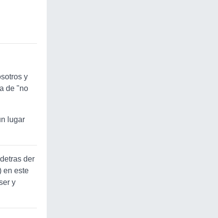
sotros y
la de "no
un lugar
detras der
) en este
ser y