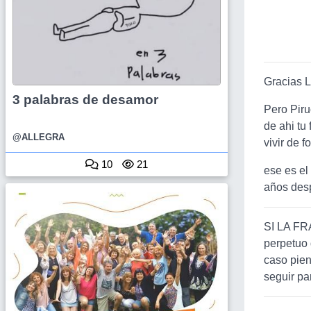
B
Gracias L
3 palabras de desamor
Pero Piru
de ahi tu
@ALLEGRA
vivir de fot
10
21
ese es el
años despu
SI LA FR
perpetuo 
caso pien
seguir pa