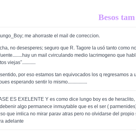
esos tam
ungo_Boy; me ahorraste el mail de correccion.
cha, no desesperes; seguro que R. Tagore la usó tanto como no
 fuente........hay un mail cvirculando medio lacrimogeno que hab
os viejas"...........
 sentido, por eso estamos tan equivocados los q regresamos a 
es esperando sentir lo mismo................
ASE ES EXELENTE Y es como dice lungo boy es de heraclito, 
debenir algo permanece inmuytable que es el ser ( parmenides
so que imlica no mirar parav atras pero no olvidarse del propio 
ra adelante