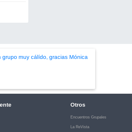
n grupo muy cálído, gracias Mónica
ente
Otros
Encuentros Grupales
La ReVista