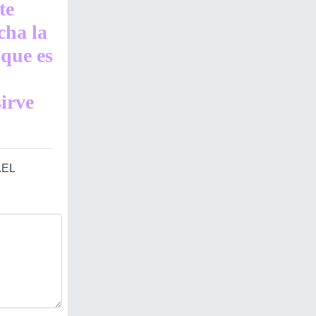
te
cha la
 que es
irve
.EL