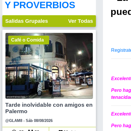
Y PROVERBIOS
pued
Salidas Grupales
Ver Todas
Café o Comida
Registrat
Excelente
Pero hag
tenacida
Tarde inolvidable con amigos en
Palermo
Excelente
@GLAM8
- Sáb 08/08/2026
Pero hag