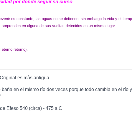
cidad por donde seguir su curso.
devenir es constante, las aguas no se detienen, sin embargo la vida y el tiem
s sorprenden en alguna de sus vueltas detenidos en un mismo lugar....
 eterno retorno).
Original es màs antigua
 baña en el mismo río dos veces porque todo cambia en el río y
"
 de Efeso 540 (circa) - 475 a.C