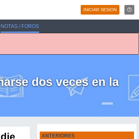
INICIAR SESION
NOTAS / FOROS
ñarse dos veces en la
adie
ANTERIORES