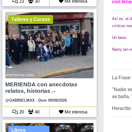
23
30
Me interesa
con tena
Así es, el 
Talleres y Cursos
cíclicos no
Un beso.
Namy (en el
La Frase 
MERIENDA con anecdotas
"Nadie se
relatos, historias .-
se baña. 
@GABRIELMAX
- Dom 09/08/2026
Heraclito
20
40
Me interesa
Libros