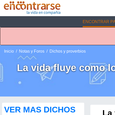
ENCONTRAR PA
Inicio
Notas y Foros
Dichos y proverbios
La vida fluye como l
VER MAS DICHOS
La 