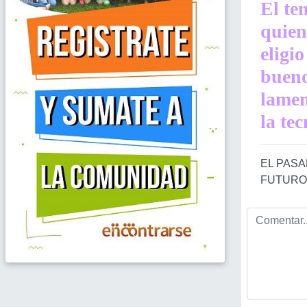
El te
quien
eligi
bueno
lamen
la te
EL PASAD
FUTURO