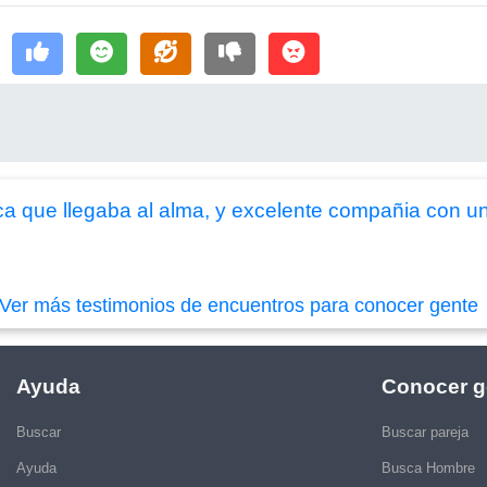
ca que llegaba al alma, y excelente compañia con u
Ver más testimonios de encuentros para conocer gente
Ayuda
Conocer g
Buscar
Buscar pareja
Ayuda
Busca Hombre