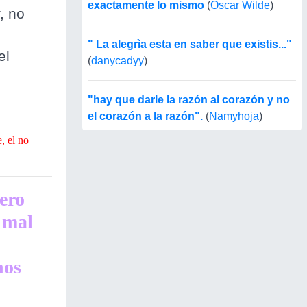
exactamente lo mismo
(
Oscar Wilde
)
, no
" La alegrìa esta en saber que existis..."
el
(
danycadyy
)
"hay que darle la razón al corazón y no
el corazón a la razón".
(
Namyhoja
)
, el no
pero
 mal
nos