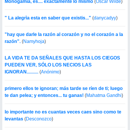
Monogamia, es.... exactamente lo mismo
(
Oscar Wilde
)
" La alegrìa esta en saber que existis..."
(
danycadyy
)
"hay que darle la razón al corazón y no el corazón a la
razón".
(
Namyhoja
)
LA VIDA TE DA SEÑALES QUE HASTA LOS CIEGOS
PUEDEN VER, SÓLO LOS NECIOS LAS
IGNORAN..........
(
Anónimo
)
primero ellos te ignoran; más tarde se ríen de ti; luego
te dan pelea; y entonces... tu ganas!
(
Mahatma Gandhi
)
lo importante no es cuantas veces caes sino como te
levantas
(
Desconozco
)