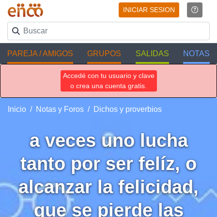
INICIAR SESION
PAREJA / AMIGOS
GRUPOS
SALIDAS
NOTAS
Accedé con tu usuario y clave
o crea una cuenta gratis.
Inicio
Notas y Foros
Dichos y proverbios
a veces uno lucha
tanto por ser felíz, o
alcanzar la felicidad,
que se pierde las