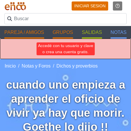
INICIAR SESION
PAREJA / AMIGOS
GRUPOS
SALIDAS
NOTAS
Accedé con tu usuario y clave
o crea una cuenta gratis.
Inicio
Notas y Foros
Dichos y proverbios
cuando uno empieza a
aprender el oficio de
vivir ya hay que morir.
Goethe lo dijo !!