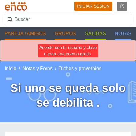
INICIAR SESION
PAREJA / AMIGOS
GRUPOS
SALIDAS
NOTAS
Accedé con tu usuario y clave
o crea una cuenta gratis.
Inicio
Notas y Foros
Dichos y proverbios
Si uno se queda solo
se debilita .