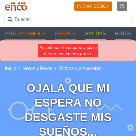
INICIAR SESION
PAREJA / AMIGOS
GRUPOS
SALIDAS
NOTAS
Accedé con tu usuario y clave
o crea una cuenta gratis.
Inicio
Notas y Foros
Dichos y proverbios
OJALA QUE MI
ESPERA NO
DESGASTE MIS
SUEÑOS...