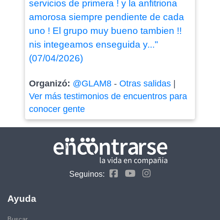
servicios de primera ! y la anfitriona
amorosa siempre pendiente de cada
uno ! El grupo muy bueno tambien !!
nis integeamos enseguida y..."
(07/04/2026)
Organizó:
@GLAM8
-
Otras salidas
|
Ver más testimonios de encuentros para
conocer gente
Seguinos:
Ayuda
Buscar