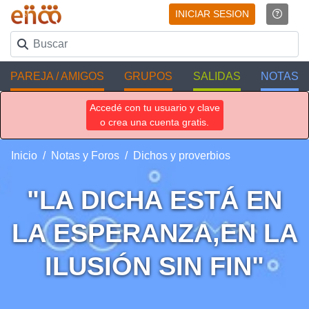
INICIAR SESION
PAREJA / AMIGOS
GRUPOS
SALIDAS
NOTAS
Accedé con tu usuario y clave
o crea una cuenta gratis.
Inicio
Notas y Foros
Dichos y proverbios
"LA DICHA ESTÁ EN
LA ESPERANZA,EN LA
ILUSIÓN SIN FIN"