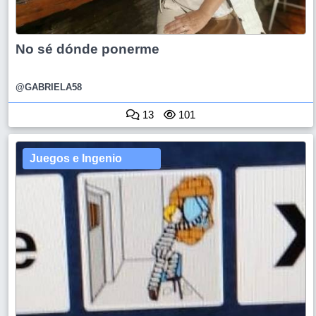
No sé dónde ponerme
@GABRIELA58
13
101
Juegos e Ingenio