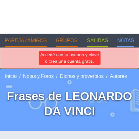
PAREJA / AMIGOS
GRUPOS
SALIDAS
NOTAS
Accedé con tu usuario y clave
o crea una cuenta gratis.
Inicio
Notas y Foros
Dichos y proverbios
Autores
Frases de LEONARDO
DA VINCI