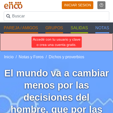
INICIAR SESION
PAREJA / AMIGOS
GRUPOS
SALIDAS
NOTAS
Accedé con tu usuario y clave
o crea una cuenta gratis.
Inicio
Notas y Foros
Dichos y proverbios
El mundo va a cambiar
menos por las
decisiones del
hombre, que por las