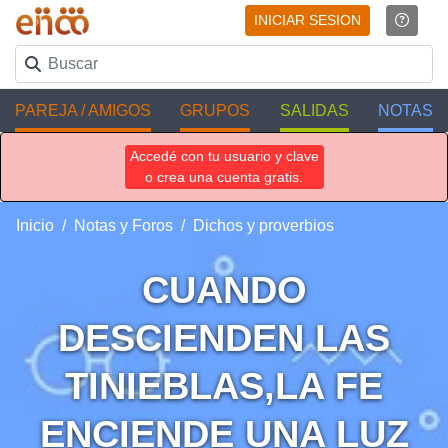
INICIAR SESION
PAREJA / AMIGOS
GRUPOS
SALIDAS
NOTAS
Accedé con tu usuario y clave
o crea una cuenta gratis.
Inicio
Notas y Foros
Dichos y proverbios
CUANDO
DESCIENDEN LAS
TINIEBLAS,LA FE
ENCIENDE UNA LUZ