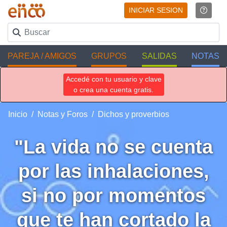
INICIAR SESION
PAREJA / AMIGOS
GRUPOS
SALIDAS
NOTAS
Accedé con tu usuario y clave
o crea una cuenta gratis.
Inicio
Notas y Foros
Dichos y proverbios
"La vida no se cuenta
por las inhalaciones,
si no por momentos
que te han cortado la