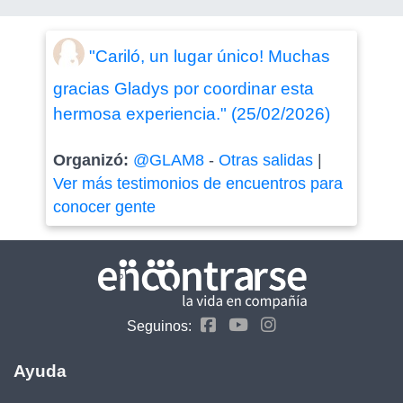
"Cariló, un lugar único! Muchas
gracias Gladys por coordinar esta
hermosa experiencia." (25/02/2026)
Organizó:
@GLAM8
-
Otras salidas
|
Ver más testimonios de encuentros para
conocer gente
Seguinos:
Ayuda