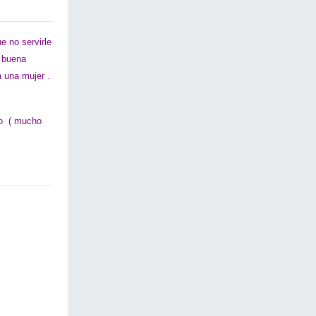
e no servirle
 buena
 una mujer .
do ( mucho