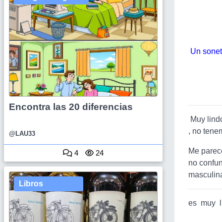
Un sonet
Encontra las 20 diferencias
Muy lindo
, no tene
@LAU33
Me parece
4
24
no confun
masculina
Libros
es muy l