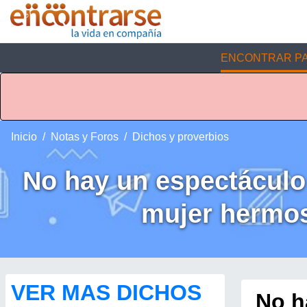
ENCONTRAR PA
Inicio
Notas y Foros
Dichos y proverbios
No hay un espectáculo 
mujer hermos
VER MAS DICHOS
No h