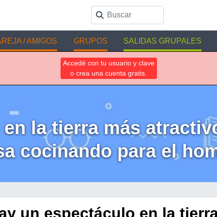
REJA / AMIGOS
GRUPOS
SALIDAS GRUPALES
Accedé con tu usuario y clave
o crea una cuenta gratis.
en la tierra más atracti
a cocinando para el ho
ay un espectáculo en la tierr