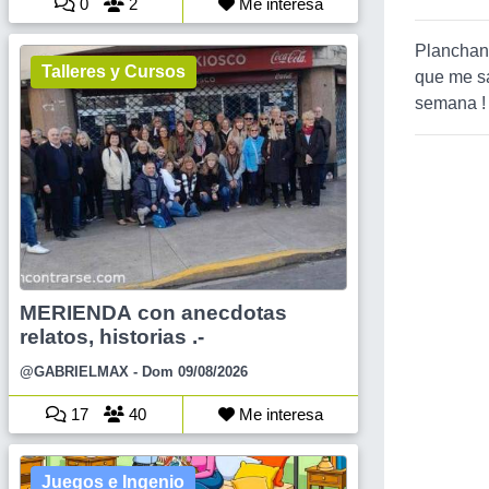
0
2
Me interesa
Planchand
Talleres y Cursos
que me sa
semana !
MERIENDA con anecdotas
relatos, historias .-
@GABRIELMAX
- Dom 09/08/2026
17
40
Me interesa
Juegos e Ingenio