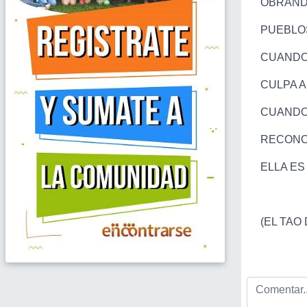
OBRAND
PUEBLOS
CUANDO 
CULPA A
CUANDO 
RECONO
ELLA ES
UN A
(EL TAO