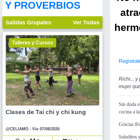
Y PROVERBIOS
atr
Salidas Grupales
Ver Todas
herm
Talleres y Cursos
Registrat
Richi... 
mujer que
Sin duda e
Clases de Tai chi y chi kung
cocina a l
Gracias Ri
@CELIAMO
- Vie 07/08/2026
Saluditos 