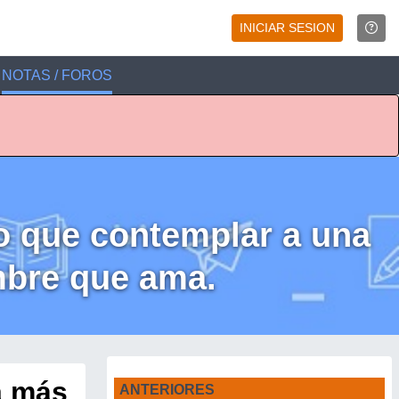
INICIAR SESION
NOTAS / FOROS
vo que contemplar a una
mbre que ama.
a más
ANTERIORES