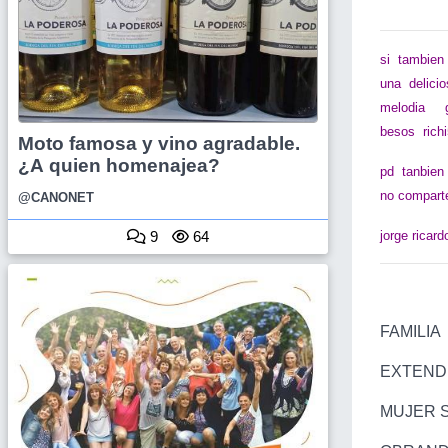
si tambien 
una delici
melodia gus
besos rich
Moto famosa y vino agradable.
¿A quien homenajea?
pd tanbien 
no comparte
@CANONET
9
64
jorge ricard
FAMILIA
EXTENDI
MUJER S