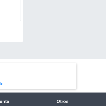
)
te
ente
Otros