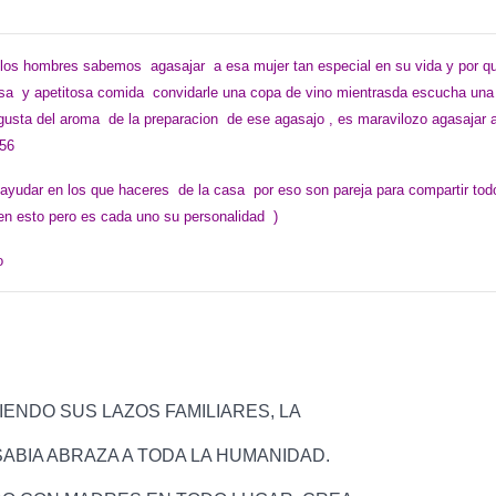
los hombres sabemos agasajar a esa mujer tan especial en su vida y por qu
osa y apetitosa comida convidarle una copa de vino mientrasda escucha una
ta del aroma de la preparacion de ese agasajo , es maravilozo agasajar a
i56
ayudar en los que haceres de la casa por eso son pareja para compartir to
n esto pero es cada uno su personalidad )
o
ENDO SUS LAZOS FAMILIARES, LA
ABIA ABRAZA A TODA LA HUMANIDAD.