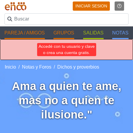
INICIAR SESION
PAREJA / AMIGOS
GRUPOS
SALIDAS
NOTAS
Accedé con tu usuario y clave
o crea una cuenta gratis.
Inicio
Notas y Foros
Dichos y proverbios
Ama a quien te ame,
mas no a quien te
ilusione."