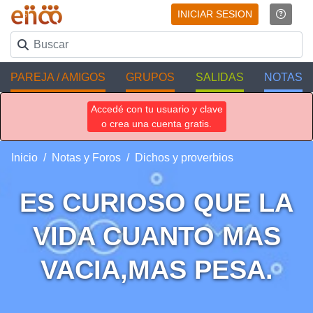
INICIAR SESION
PAREJA / AMIGOS
GRUPOS
SALIDAS
NOTAS
Accedé con tu usuario y clave
o crea una cuenta gratis.
Inicio
Notas y Foros
Dichos y proverbios
ES CURIOSO QUE LA
VIDA CUANTO MAS
VACIA,MAS PESA.