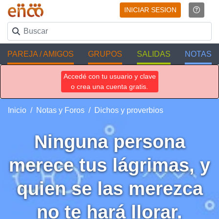
INICIAR SESION
PAREJA / AMIGOS
GRUPOS
SALIDAS
NOTAS
Accedé con tu usuario y clave
o crea una cuenta gratis.
Inicio
Notas y Foros
Dichos y proverbios
Ninguna persona
merece tus lágrimas, y
quien se las merezca
no te hará llorar.