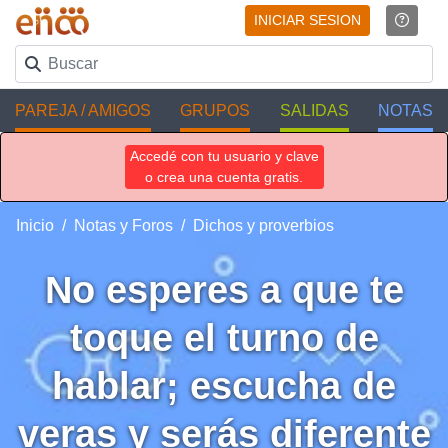
INICIAR SESION
PAREJA / AMIGOS
GRUPOS
SALIDAS
NOTAS
Accedé con tu usuario y clave
o crea una cuenta gratis.
Inicio
Notas y Foros
Dichos y proverbios
No esperes a que te
toque el turno de
hablar; escucha de
veras y serás diferente