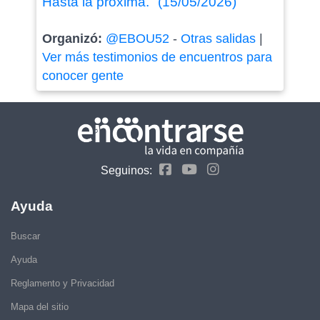
Hasta la próxima." (15/05/2026)
Organizó:
@EBOU52
-
Otras salidas
|
Ver más testimonios de encuentros para
conocer gente
Seguinos:
Ayuda
Buscar
Ayuda
Reglamento y Privacidad
Mapa del sitio