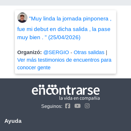
"Muy linda la jornada pinponera ,
fue mi debut en dicha salida , la pase
muy bien . " (25/04/2026)
Organizó:
@SERGIO
-
Otras salidas
|
Ver más testimonios de encuentros para
conocer gente
Seguinos:
Ayuda