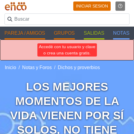
INICIAR SESION
PAREJA / AMIGOS
GRUPOS
SALIDAS
NOTAS
Accedé con tu usuario y clave
o crea una cuenta gratis.
Inicio
Notas y Foros
Dichos y proverbios
LOS MEJORES
MOMENTOS DE LA
VIDA VIENEN POR SÍ
SOLOS, NO TIENE