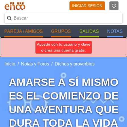
INICIAR SESION
PAREJA / AMIGOS
GRUPOS
SALIDAS
NOTAS
Accedé con tu usuario y clave
o crea una cuenta gratis.
Inicio
Notas y Foros
Dichos y proverbios
AMARSE A SÍ MISMO
ES EL COMIENZO DE
UNA AVENTURA QUE
DURA TODA LA VIDA