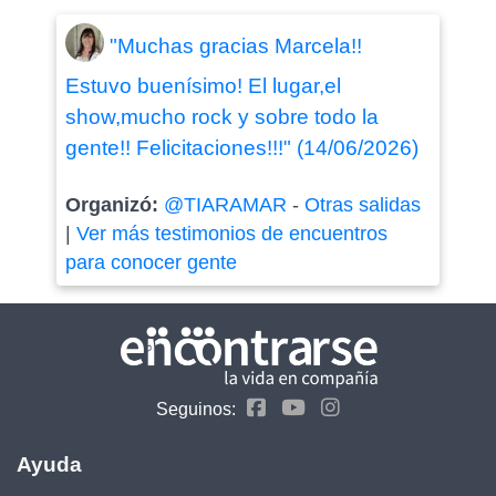
"Muchas gracias Marcela!!
Estuvo buenísimo! El lugar,el
show,mucho rock y sobre todo la
gente!! Felicitaciones!!!" (14/06/2026)
Organizó:
@TIARAMAR
-
Otras salidas
|
Ver más testimonios de encuentros
para conocer gente
Seguinos:
Ayuda