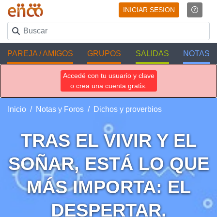
INICIAR SESION
PAREJA / AMIGOS
GRUPOS
SALIDAS
NOTAS
Accedé con tu usuario y clave
o crea una cuenta gratis.
Inicio
Notas y Foros
Dichos y proverbios
TRAS EL VIVIR Y EL
SOÑAR, ESTÁ LO QUE
MÁS IMPORTA: EL
DESPERTAR.