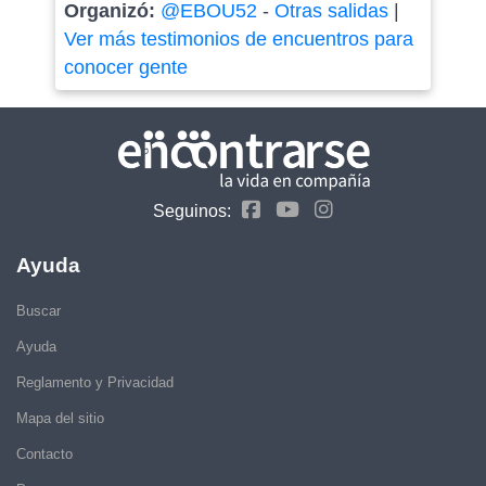
Organizó:
@EBOU52
-
Otras salidas
|
Ver más testimonios de encuentros para
conocer gente
Seguinos:
Ayuda
Buscar
Ayuda
Reglamento y Privacidad
Mapa del sitio
Contacto