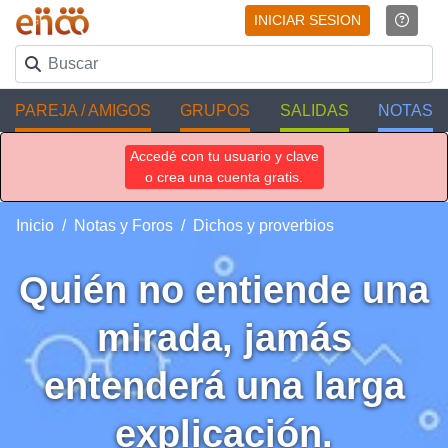
INICIAR SESION
PAREJA / AMIGOS
GRUPOS
SALIDAS
NOTAS
Accedé con tu usuario y clave
o crea una cuenta gratis.
Inicio
Notas y Foros
Dichos y proverbios
Quién no entiende una
mirada, jamás
entenderá una larga
explicación.