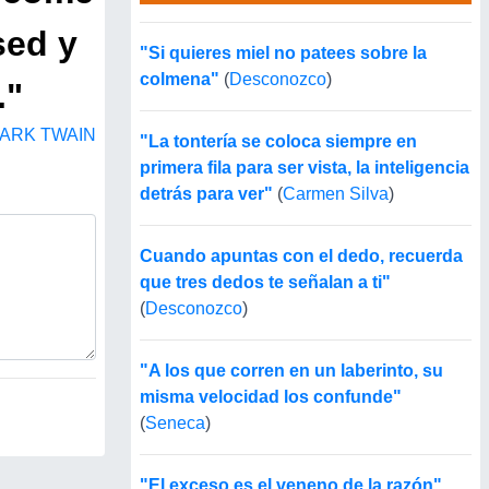
sed y
"Si quieres miel no patees sobre la
colmena"
(
Desconozco
)
."
ARK TWAIN
"La tontería se coloca siempre en
primera fila para ser vista, la inteligencia
detrás para ver"
(
Carmen Silva
)
Cuando apuntas con el dedo, recuerda
que tres dedos te señalan a ti"
(
Desconozco
)
"A los que corren en un laberinto, su
misma velocidad los confunde"
(
Seneca
)
"El exceso es el veneno de la razón"