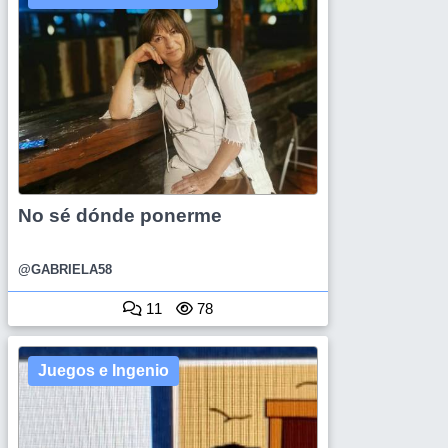
No sé dónde ponerme
@GABRIELA58
11
78
Juegos e Ingenio