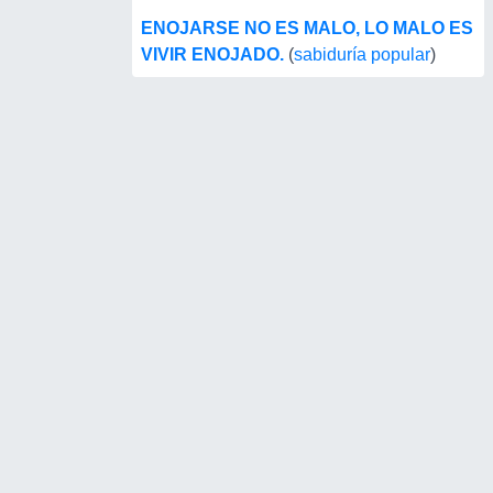
ENOJARSE NO ES MALO, LO MALO ES
VIVIR ENOJADO.
(
sabiduría popular
)