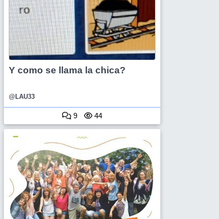
Y como se llama la chica?
@LAU33
9
44