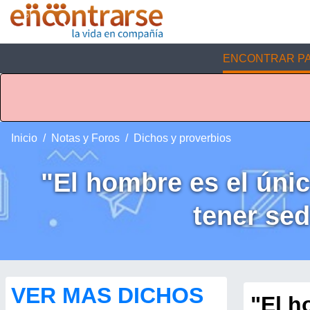
ENCONTRAR PA
Inicio
Notas y Foros
Dichos y proverbios
"El hombre es el úni
tener sed
VER MAS DICHOS
"El h