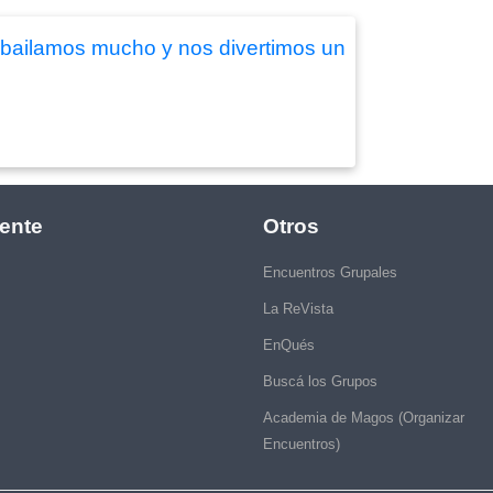
,bailamos mucho y nos divertimos un
ente
Otros
Encuentros Grupales
La ReVista
EnQués
Buscá los Grupos
Academia de Magos (Organizar
Encuentros)