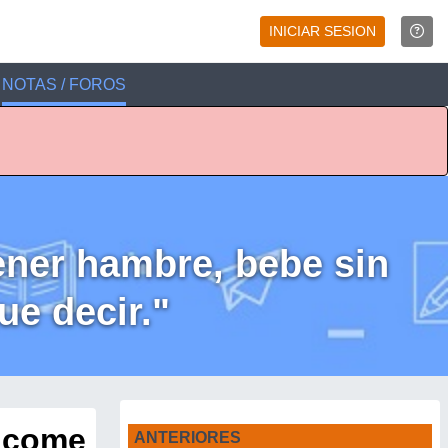
INICIAR SESION
NOTAS / FOROS
ener hambre, bebe sin
ue decir."
e come
ANTERIORES