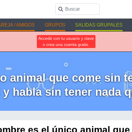
REJA / AMIGOS
GRUPOS
SALIDAS GRUPALES
Accedé con tu usuario y clave
o crea una cuenta gratis.
co animal que come sin t
 y habla sin tener nada q
ombre es el único animal qu