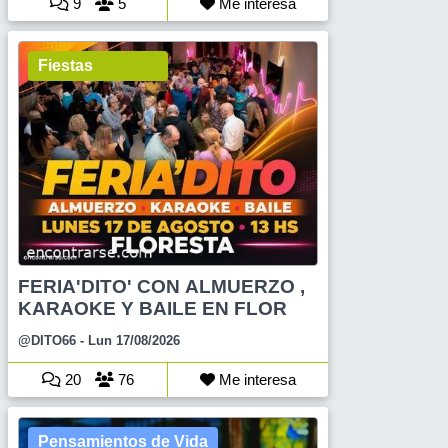
9
5
Me interesa
Fiestas
FERIA'DITO' CON ALMUERZO ,
KARAOKE Y BAILE EN FLOR
@DITO66
- Lun 17/08/2026
20
76
Me interesa
Pensamientos de Vida