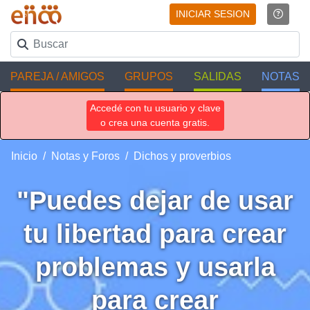
INICIAR SESION
PAREJA / AMIGOS
GRUPOS
SALIDAS
NOTAS
Accedé con tu usuario y clave
o crea una cuenta gratis.
Inicio
Notas y Foros
Dichos y proverbios
"Puedes dejar de usar
tu libertad para crear
problemas y usarla
para crear