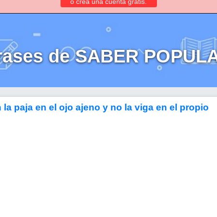
o crea una cuenta gratis.
rases de SABER POPUL
a paja en el ojo ajeno y no la viga en el propio