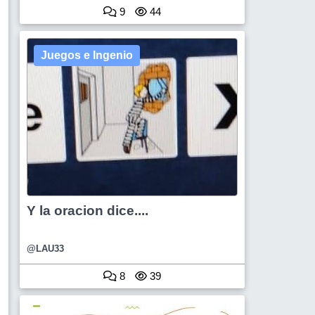
9
44
Juegos e Ingenio
Y la oracion dice....
@LAU33
8
39