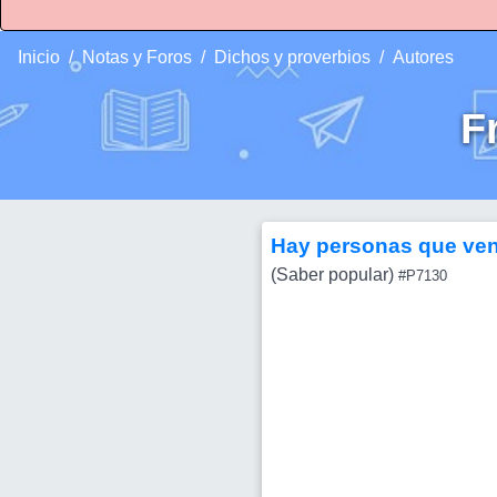
Inicio
Notas y Foros
Dichos y proverbios
Autores
F
Hay personas que ven l
(Saber popular)
#P7130