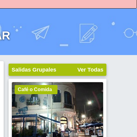
AR
Salidas Grupales
Ver Todas
Café o Comida