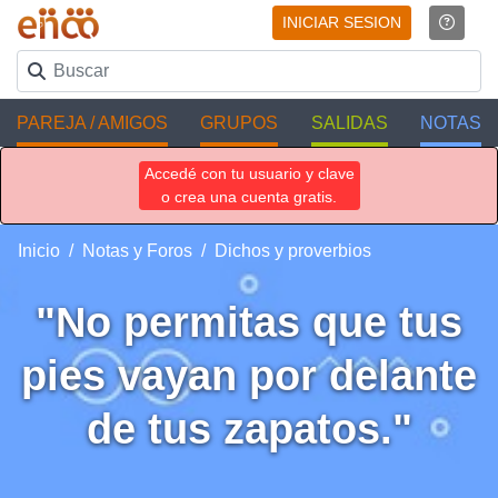
INICIAR SESION
PAREJA / AMIGOS
GRUPOS
SALIDAS
NOTAS
Accedé con tu usuario y clave
o crea una cuenta gratis.
Inicio
Notas y Foros
Dichos y proverbios
"No permitas que tus
pies vayan por delante
de tus zapatos."