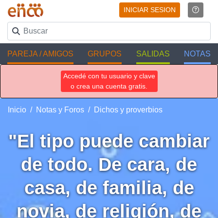
INICIAR SESION
PAREJA / AMIGOS
GRUPOS
SALIDAS
NOTAS
Accedé con tu usuario y clave
o crea una cuenta gratis.
Inicio
Notas y Foros
Dichos y proverbios
"El tipo puede cambiar
de todo. De cara, de
casa, de familia, de
novia, de religión, de