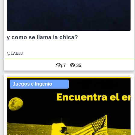
y como se llama la chica?
@LAU33
7
36
Juegos e Ingenio