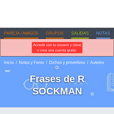
PAREJA / AMIGOS
GRUPOS
SALIDAS
NOTAS
Accedé con tu usuario y clave
o crea una cuenta gratis.
Inicio
Notas y Foros
Dichos y proverbios
Autores
Frases de R
SOCKMAN