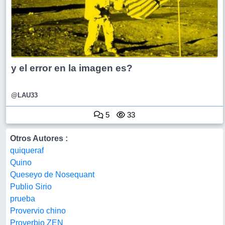
y el error en la imagen es?
@LAU33
5
33
Otros Autores :
quiqueraf
Quino
Queseyo de Nosequant
Publio Sirio
prueba
Provervio chino
Proverbio ZEN