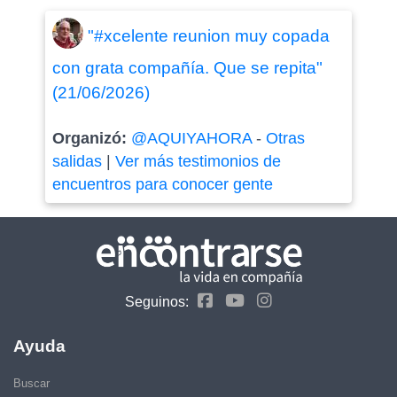
"#xcelente reunion muy copada
con grata compañía. Que se repita"
(21/06/2026)
Organizó:
@AQUIYAHORA
-
Otras
salidas
|
Ver más testimonios de
encuentros para conocer gente
Seguinos:
Ayuda
Buscar