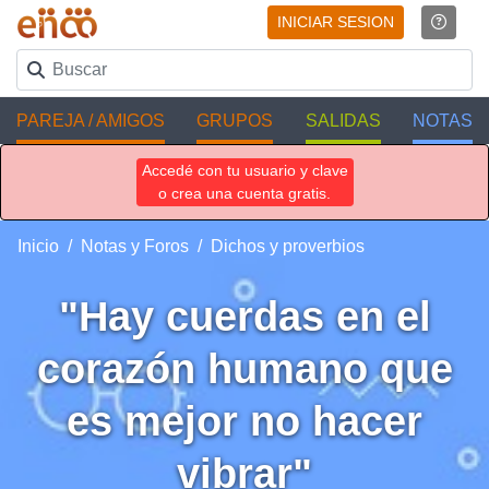
INICIAR SESION
PAREJA / AMIGOS
GRUPOS
SALIDAS
NOTAS
Accedé con tu usuario y clave
o crea una cuenta gratis.
Inicio
Notas y Foros
Dichos y proverbios
"Hay cuerdas en el
corazón humano que
es mejor no hacer
vibrar"