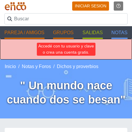
INICIAR SESION
PAREJA / AMIGOS
GRUPOS
SALIDAS
NOTAS
Accedé con tu usuario y clave
o crea una cuenta gratis.
Inicio
Notas y Foros
Dichos y proverbios
" Un mundo nace
cuando dos se besan"