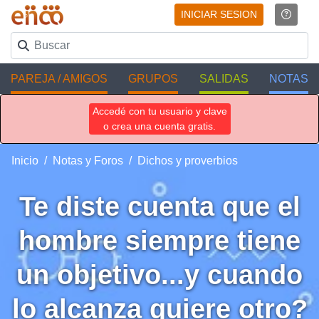
INICIAR SESION
PAREJA / AMIGOS
GRUPOS
SALIDAS
NOTAS
Accedé con tu usuario y clave
o crea una cuenta gratis.
Inicio
Notas y Foros
Dichos y proverbios
Te diste cuenta que el
hombre siempre tiene
un objetivo...y cuando
lo alcanza quiere otro?