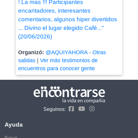
! La mas !!! Participantes
encantadores, interesantes
comentarios, algunos hiper divertidos
... Divino el lugar elegido Café..."
(20/06/2026)
Organizó:
@AQUIYAHORA
-
Otras
salidas
|
Ver más testimonios de
encuentros para conocer gente
Seguinos:
Ayuda
Buscar