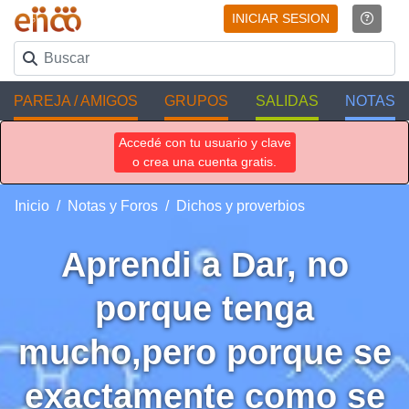
INICIAR SESION
PAREJA / AMIGOS
GRUPOS
SALIDAS
NOTAS
Accedé con tu usuario y clave
o crea una cuenta gratis.
Inicio
Notas y Foros
Dichos y proverbios
Aprendi a Dar, no
porque tenga
mucho,pero porque se
exactamente como se