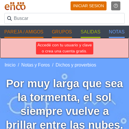
INICIAR SESION
PAREJA / AMIGOS
GRUPOS
SALIDAS
NOTAS
Accedé con tu usuario y clave
o crea una cuenta gratis.
Inicio
Notas y Foros
Dichos y proverbios
Por muy larga que sea
la tormenta, el sol
siempre vuelve a
brillar entre las nubes.