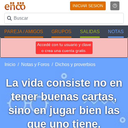
INICIAR SESION
PAREJA / AMIGOS
GRUPOS
SALIDAS
NOTAS
Accedé con tu usuario y clave
o crea una cuenta gratis.
Inicio
Notas y Foros
Dichos y proverbios
La vida consiste no en
tener buenas cartas,
sino en jugar bien las
que uno tiene.