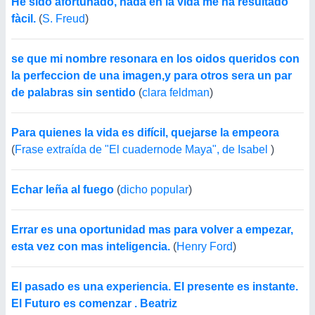
He sido afortunado, nada en la vida me ha resultado
fàcil.
(
S. Freud
)
se que mi nombre resonara en los oidos queridos con
la perfeccion de una imagen,y para otros sera un par
de palabras sin sentido
(
clara feldman
)
Para quienes la vida es difícil, quejarse la empeora
(
Frase extraída de "El cuadernode Maya", de Isabel
)
Echar leña al fuego
(
dicho popular
)
Errar es una oportunidad mas para volver a empezar,
esta vez con mas inteligencia.
(
Henry Ford
)
El pasado es una experiencia. El presente es instante.
El Futuro es comenzar . Beatriz