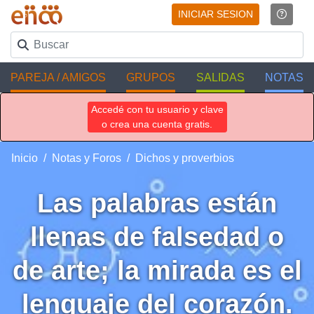
INICIAR SESION
PAREJA / AMIGOS
GRUPOS
SALIDAS
NOTAS
Accedé con tu usuario y clave
o crea una cuenta gratis.
Inicio
Notas y Foros
Dichos y proverbios
Las palabras están
llenas de falsedad o
de arte; la mirada es el
lenguaje del corazón.